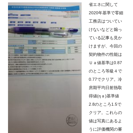
省エネに関して
2020年基準で零細
工務店はついてい
けないなどと煽っ
ている記事も見か
けますが、今回の
契約物件の性能は
Ｕａ値基準は0.87
のところ等級４で
0.77でクリア。冷
房期平均日射熱取
得値(ηａ)基準値
2.8のところ1.5で
クリア。これらの
値は写真にあるよ
うに評価機関の審