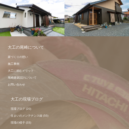
新築事例
新築事例
大工の尾崎について
家づくりの想い
施工事例
大工に頼むメリット
尾崎建築設計について
お問い合わせ
大工の現場ブログ
現場ブログ
(20)
住まいのメンテナンス録
(55)
現場の様子
(33)